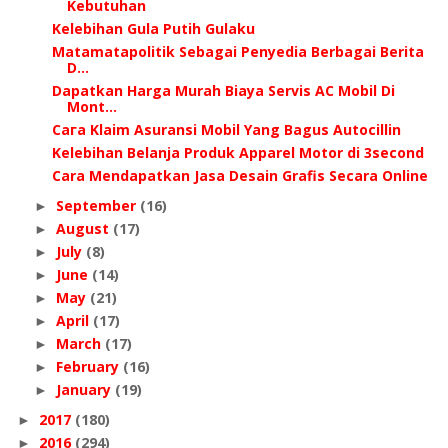
Kebutuhan
Kelebihan Gula Putih Gulaku
Matamatapolitik Sebagai Penyedia Berbagai Berita
D...
Dapatkan Harga Murah Biaya Servis AC Mobil Di
Mont...
Cага Klaim Asuransi Mobil Yang Bagus Autocillin
Kelebihan Belanja Produk Apparel Motor di 3second
Cara Mendapatkan Jasa Desain Grafis Secara Online
September
(16)
►
August
(17)
►
July
(8)
►
June
(14)
►
May
(21)
►
April
(17)
►
March
(17)
►
February
(16)
►
January
(19)
►
2017
(180)
►
2016
(294)
►