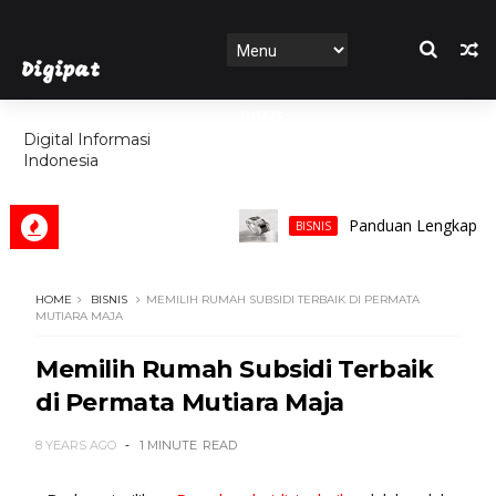
Digipat
HOME
Digital Informasi
Indonesia
FEATURES
Panduan Lengkap Memilih 
BISNIS
HOME
BISNIS
MEMILIH RUMAH SUBSIDI TERBAIK DI PERMATA
MUTIARA MAJA
Memilih Rumah Subsidi Terbaik
di Permata Mutiara Maja
8 YEARS AGO
1 MINUTE
READ