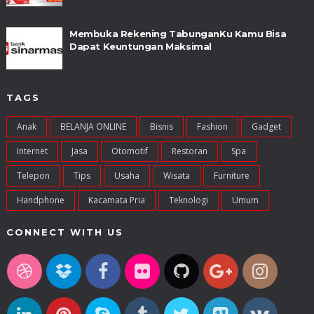
Membuka Rekening TabunganKu Kamu Bisa
Dapat Keuntungan Maksimal
TAGS
Anak
BELANJA ONLINE
Bisnis
Fashion
Gadget
Internet
Jasa
Otomotif
Restoran
Spa
Telepon
Tips
Usaha
Wisata
Furniture
Handphone
Kacamata Pria
Teknologi
Umum
CONNECT WITH US