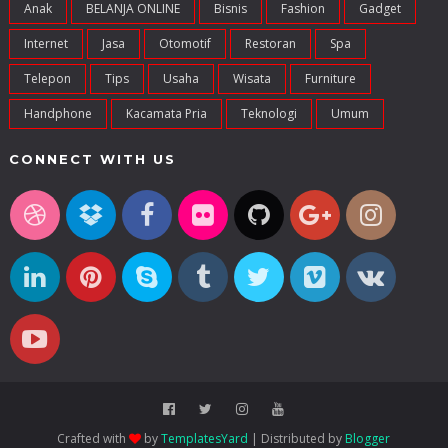
Anak
BELANJA ONLINE
Bisnis
Fashion
Gadget
Internet
Jasa
Otomotif
Restoran
Spa
Telepon
Tips
Usaha
Wisata
Furniture
Handphone
Kacamata Pria
Teknologi
Umum
CONNECT WITH US
Crafted with
by
TemplatesYard
| Distributed by
Blogger