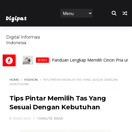
Digipat
HOME
Digital Informasi
Indonesia
FEATURES
Panduan Lengkap Memilih Cincin Pria untuk Per
BISNIS
HOME
FASHION
TIPS PINTAR MEMILIH TAS YANG SESUAI DENGAN
KEBUTUHAN
Tips Pintar Memilih Tas Yang
Sesuai Dengan Kebutuhan
8 YEARS AGO
1 MINUTE
READ