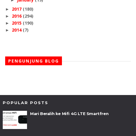
2017
(180)
►
2016
(294)
►
2015
(190)
►
2014
(7)
►
PENGUNJUNG BLOG
POPULAR POSTS
Mari Beralih ke Mifi 4G LTE Smartfren