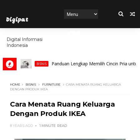
Digipat
HOME
Digital Informasi
Indonesia
FEATURES
Panduan Lengkap Memilih Cincin Pria untuk Pern
BISNIS
HOME
BISNIS
FURNITURE
CARA MENATA RUANG KELUARGA
DENGAN PRODUK IKEA
Cara Menata Ruang Keluarga
Dengan Produk IKEA
8 YEARS AGO
1 MINUTE
READ