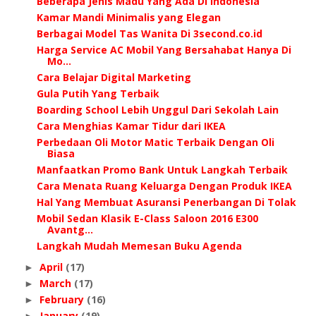
Beberapa Jenis Madu Yang Ada Di Indonesia
Kamar Mandi Minimalis yang Elegan
Berbagai Model Tas Wanita Di 3second.co.id
Harga Service AC Mobil Yang Bersahabat Hanya Di
Mo...
Cara Belajar Digital Marketing
Gula Putih Yang Terbaik
Boarding School Lebih Unggul Dari Sekolah Lain
Cara Menghias Kamar Tidur dari IKEA
Perbedaan Oli Motor Matic Terbaik Dengan Oli
Biasa
Manfaatkan Promo Bank Untuk Langkah Terbaik
Cara Menata Ruang Keluarga Dengan Produk IKEA
Hal Yang Membuat Asuransi Penerbangan Di Tolak
Mobil Sedan Klasik E-Class Saloon 2016 E300
Avantg...
Langkah Mudah Memesan Buku Agenda
April
(17)
►
March
(17)
►
February
(16)
►
January
(19)
►