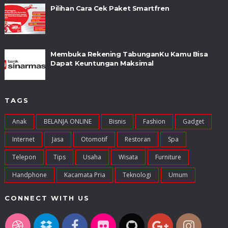
Pilihan Cara Cek Paket Smartfren
Membuka Rekening TabunganKu Kamu Bisa
Dapat Keuntungan Maksimal
TAGS
Anak
BELANJA ONLINE
Bisnis
Fashion
Gadget
Internet
Jasa
Otomotif
Restoran
Spa
Telepon
Tips
Usaha
Wisata
Furniture
Handphone
Kacamata Pria
Teknologi
Umum
CONNECT WITH US