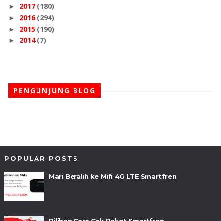
2017
(180)
►
2016
(294)
►
2015
(190)
►
2014
(7)
►
PENGUNJUNG BLOG
POPULAR POSTS
Mari Beralih ke Mifi 4G LTE Smartfren
Pilihan Cara Cek Paket Smartfren