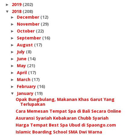
2019
(202)
►
2018
(208)
▼
December
(12)
►
November
(29)
►
October
(22)
►
September
(16)
►
August
(17)
►
July
(8)
►
June
(14)
►
May
(21)
►
April
(17)
►
March
(17)
►
February
(16)
►
January
(19)
▼
Opak Bungbulang, Makanan Khas Garut Yang
Terlupakan
Cara Memesan Tempat Spa di Bali Secara Online
Asuransi Syariah Kebakaran Chubb Syariah
Harga Tempat Best Spa Ubud di Spaongo.com
Islamic Boarding School SMA Dwi Warna