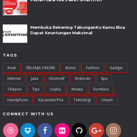
Membuka Rekening TabunganKu Kamu Bisa
Dapat Keuntungan Maksimal
TAGS
Anak
BELANJA ONLINE
Bisnis
Fashion
Gadget
Internet
Jasa
Otomotif
Restoran
Spa
Telepon
Tips
Usaha
Wisata
Furniture
Handphone
Kacamata Pria
Teknologi
Umum
CONNECT WITH US