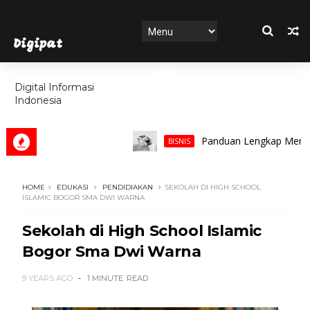
Digipat
HOME
Digital Informasi
Indonesia
FEATURES
Panduan Lengkap Memilih Cinc
BISNIS
HOME
EDUKASI
PENDIDIAKAN
SEKOLAH DI HIGH SCHOOL
ISLAMIC BOGOR SMA DWI WARNA
Sekolah di High School Islamic
Bogor Sma Dwi Warna
9 YEARS AGO
1 MINUTE
READ