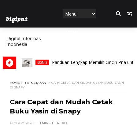
Digipat
HOME
Digital Informasi
Indonesia
FEATURES
Panduan Lengkap Memilih Cincin Pria untuk Pe
BISNIS
HOME
PERCETAKAN
CARA CEPAT DAN MUDAH CETAK BUKU YASIN
DI SNAPY
Cara Cepat dan Mudah Cetak
Buku Yasin di Snapy
10 YEARS AGO
1 MINUTE
READ