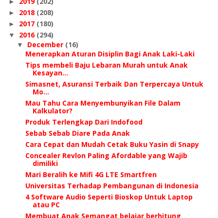
2019
(202)
►
2018
(208)
►
2017
(180)
►
2016
(294)
▼
December
(16)
▼
Menerapkan Aturan Disiplin Bagi Anak Laki-Laki
Tips membeli Baju Lebaran Murah untuk Anak
Kesayan...
Simasnet, Asuransi Terbaik Dan Terpercaya Untuk
Mo...
Mau Tahu Cara Menyembunyikan File Dalam
Kalkulator?
Produk Terlengkap Dari Indofood
Sebab Sebab Diare Pada Anak
Cara Cepat dan Mudah Cetak Buku Yasin di Snapy
Concealer Revlon Paling Afordable yang Wajib
dimiliki
Mari Beralih ke Mifi 4G LTE Smartfren
Universitas Terhadap Pembangunan di Indonesia
4 Software Audio Seperti Bioskop Untuk Laptop
atau PC
Membuat Anak Semangat belajar berhitung