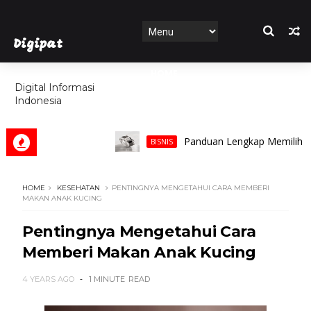
Digipat
HOME
Digital Informasi
Indonesia
FEATURES
Panduan Lengkap Memilih Cincin 
BISNIS
HOME
KESEHATAN
PENTINGNYA MENGETAHUI CARA MEMBERI
MAKAN ANAK KUCING
Pentingnya Mengetahui Cara
Memberi Makan Anak Kucing
4 YEARS AGO
1 MINUTE
READ