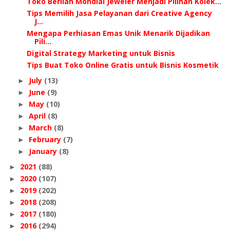
Toko Berlian Mondial Jeweler Menjadi Pilihan Kolek...
Tips Memilih Jasa Pelayanan dari Creative Agency
J...
Mengapa Perhiasan Emas Unik Menarik Dijadikan
Pili...
Digital Strategy Marketing untuk Bisnis
Tips Buat Toko Online Gratis untuk Bisnis Kosmetik
July
(13)
►
June
(9)
►
May
(10)
►
April
(8)
►
March
(8)
►
February
(7)
►
January
(8)
►
2021
(88)
►
2020
(107)
►
2019
(202)
►
2018
(208)
►
2017
(180)
►
2016
(294)
►