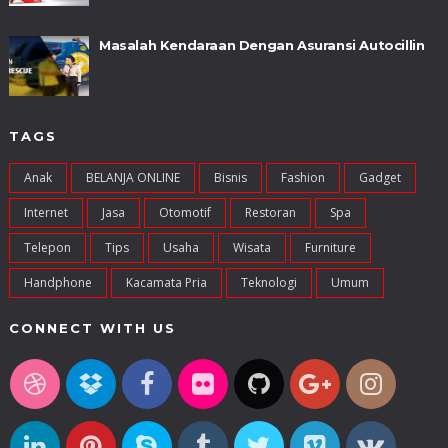
Masalah Kendaraan Dengan Asuransi Autocillin
TAGS
Anak
BELANJA ONLINE
Bisnis
Fashion
Gadget
Internet
Jasa
Otomotif
Restoran
Spa
Telepon
Tips
Usaha
Wisata
Furniture
Handphone
Kacamata Pria
Teknologi
Umum
CONNECT WITH US