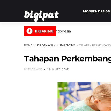
MODERN DESIGN
Digipat
BREAKING
Digital Informasi Indonesia
HOME
IBU DAN ANAK
PARENTING
TAHAPAN PERKEMBANGA
Tahapan Perkembang
6 YEARS AGO
1 MINUTE
READ