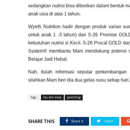
sedangkan nutrisi bisa diberikan dalam bentuk 
anak usia di atas 1 tahun. 
Wyeth Nutrition hadir dengan produk varian s
untuk anak 1 -3 tahun) dan S-26 Promise GOLD
kebutuhan nutrisi si Kecil. S-26 Procal GOLD
System® membantu Mam mendukung potensi si 
Belajar Jadi Hebat.
Nah, itulah informasi seputar 
perkembangan k
silahkan Mam beri dia dua gelas susu setiap har
Tags :
ibu dan anak
parenting
SHARE THIS
Share it
Tweet