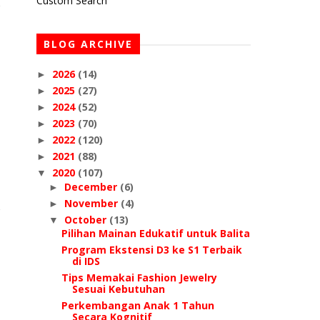
Custom Search
BLOG ARCHIVE
2026
(14)
►
2025
(27)
►
2024
(52)
►
2023
(70)
►
2022
(120)
►
2021
(88)
►
2020
(107)
▼
December
(6)
►
November
(4)
►
October
(13)
▼
Pilihan Mainan Edukatif untuk Balita
Program Ekstensi D3 ke S1 Terbaik
di IDS
Tips Memakai Fashion Jewelry
Sesuai Kebutuhan
Perkembangan Anak 1 Tahun
Secara Kognitif