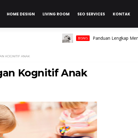
HOME DESIGN
LIVING ROOM
SEO SERVICES
KONTAK
Panduan Lengkap Memilih Cinc
BISNIS
N KOGNITIF ANAK
an Kognitif Anak