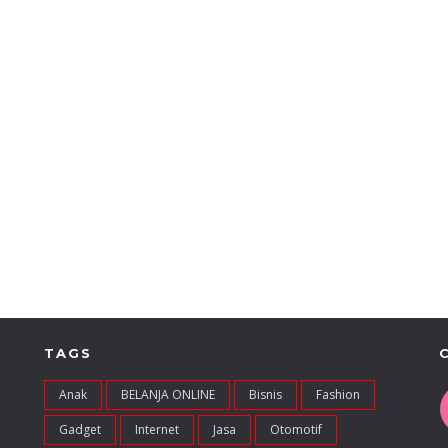
TAGS
Anak
BELANJA ONLINE
Bisnis
Fashion
Gadget
Internet
Jasa
Otomotif