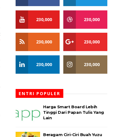
p
a
230,000
230,000
h
t
y
230,000
230,000
g
230,000
230,000
g
y
ENTRI POPULER
,
Harga Smart Board Lebih
Tinggi Dari Papan Tulis Yang
a
Lain
Beragam Ciri-Ciri Buah Yuzu