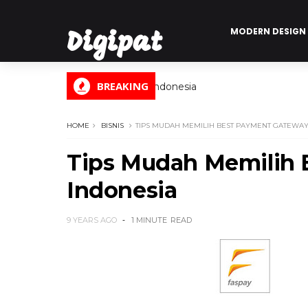
MODERN DESIGN
Digipat
BREAKING
Digital Informasi Indonesia
HOME
BISNIS
TIPS MUDAH MEMILIH BEST PAYMENT GATEWAY
Tips Mudah Memilih 
Indonesia
9 YEARS AGO
1 MINUTE
READ