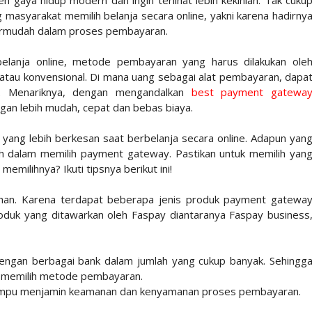
h gaya hidup modern dan ingin terlihat lebih kekinian. Tak cuku
 masyarakat memilih belanja secara online, yakni karena hadirny
mudah dalam proses pembayaran.
elanja online, metode pembayaran yang harus dilakukan ole
 atau konvensional. Di mana uang sebagai alat pembayaran, dapa
. Menariknya, dengan mengandalkan
best payment gatewa
gan lebih mudah, cepat dan bebas biaya.
yang lebih berkesan saat berbelanja secara online. Adapun yan
ialah dalam memilih payment gateway. Pastikan untuk memilih yan
milihnya? Ikuti tipsnya berikut ini!
han. Karena terdapat beberapa jenis produk payment gatewa
roduk yang ditawarkan oleh Faspay diantaranya Faspay business
dengan berbagai bank dalam jumlah yang cukup banyak. Sehingg
m memilih metode pembayaran.
ampu menjamin keamanan dan kenyamanan proses pembayaran.