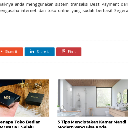
ebaiknya anda menggunakan sistem transaksi Best Payment dar
engusaha internet dan toko online yang sudah berhasil. Seger
Share it
Share it
Pin it
Kenapa Toko Berlian
5 Tips Menciptakan Kamar Mandi
 MONDIAL Selalu
Modern yang Bisa Anda