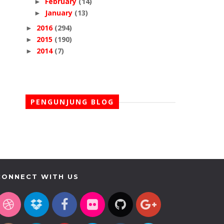
February
(14)
►
January
(13)
►
2016
(294)
►
2015
(190)
►
2014
(7)
►
PENGUNJUNG BLOG
CONNECT WITH US