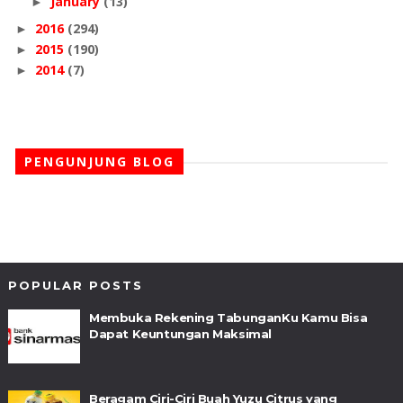
January
(13)
►
2016
(294)
►
2015
(190)
►
2014
(7)
►
PENGUNJUNG BLOG
POPULAR POSTS
Membuka Rekening TabunganKu Kamu Bisa
Dapat Keuntungan Maksimal
Beragam Ciri-Ciri Buah Yuzu Citrus yang