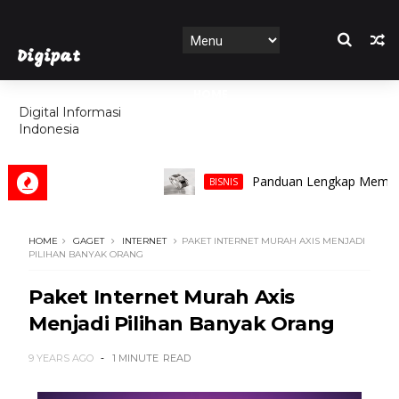
Digipat
HOME
Digital Informasi
Indonesia
FEATURES
Panduan Lengkap Memilih Cinci
BISNIS
HOME
GAGET
INTERNET
PAKET INTERNET MURAH AXIS MENJADI
PILIHAN BANYAK ORANG
Paket Internet Murah Axis
Menjadi Pilihan Banyak Orang
9 YEARS AGO
1 MINUTE
READ