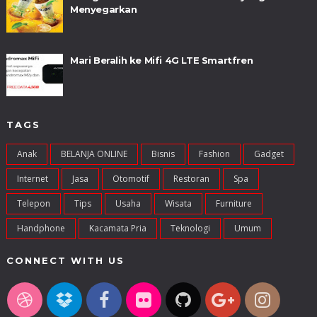
Menyegarkan
Mari Beralih ke Mifi 4G LTE Smartfren
TAGS
Anak
BELANJA ONLINE
Bisnis
Fashion
Gadget
Internet
Jasa
Otomotif
Restoran
Spa
Telepon
Tips
Usaha
Wisata
Furniture
Handphone
Kacamata Pria
Teknologi
Umum
CONNECT WITH US