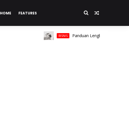
HOME
FEATURES
Panduan Lengkap Memilih Cincin Pria
BISNIS