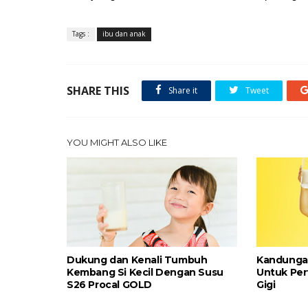
Tags :
ibu dan anak
SHARE THIS
Share it
Tweet
YOU MIGHT ALSO LIKE
Dukung dan Kenali Tumbuh
Kandunga
Kembang Si Kecil Dengan Susu
Untuk Pe
S26 Procal GOLD
Gigi