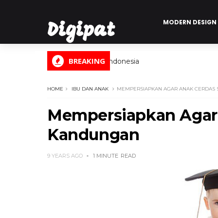
MODERN DESIGN
Digipat
BREAKING
Digital Informasi Indonesia
HOME
IBU DAN ANAK
MEMPERSIAPKAN AGAR ANAK CERDAS
Mempersiapkan Agar 
Kandungan
9 YEARS AGO
1 MINUTE
READ