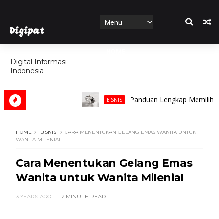
Digipat
HOME
Digital Informasi
Indonesia
FEATURES
Panduan Lengkap Memilih Cincin 
BISNIS
HOME
BISNIS
CARA MENENTUKAN GELANG EMAS WANITA UNTUK
WANITA MILENIAL
Cara Menentukan Gelang Emas
Wanita untuk Wanita Milenial
3 YEARS AGO
2 MINUTE
READ