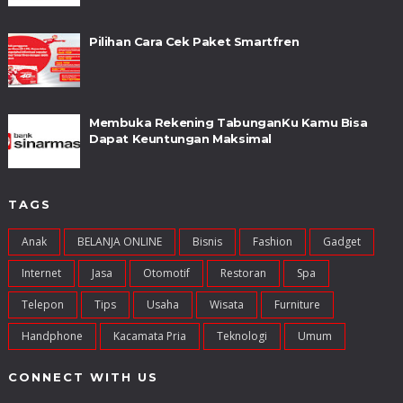
Pilihan Cara Cek Paket Smartfren
Membuka Rekening TabunganKu Kamu Bisa
Dapat Keuntungan Maksimal
TAGS
Anak
BELANJA ONLINE
Bisnis
Fashion
Gadget
Internet
Jasa
Otomotif
Restoran
Spa
Telepon
Tips
Usaha
Wisata
Furniture
Handphone
Kacamata Pria
Teknologi
Umum
CONNECT WITH US