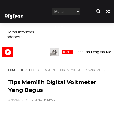
Digipat
HOME
Digital Informasi
Indonesia
FEATURES
Panduan Lengkap Memilih Cin
BISNIS
HOME
TEKNOLOGI
TIPS MEMILIH DIGITAL VOLTMETER YANG BAGUS
Tips Memilih Digital Voltmeter
Yang Bagus
3 YEARS AGO
2 MINUTE
READ