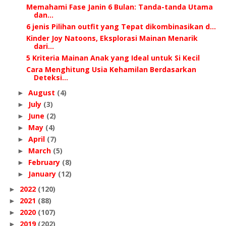
Memahami Fase Janin 6 Bulan: Tanda-tanda Utama
dan...
6 jenis Pilihan outfit yang Tepat dikombinasikan d...
Kinder Joy Natoons, Eksplorasi Mainan Menarik
dari...
5 Kriteria Mainan Anak yang Ideal untuk Si Kecil
Cara Menghitung Usia Kehamilan Berdasarkan
Deteksi...
August
(4)
►
July
(3)
►
June
(2)
►
May
(4)
►
April
(7)
►
March
(5)
►
February
(8)
►
January
(12)
►
2022
(120)
►
2021
(88)
►
2020
(107)
►
2019
(202)
►