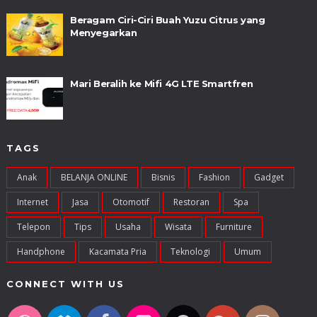
Beragam Ciri-Ciri Buah Yuzu Citrus yang
Menyegarkan
Mari Beralih ke Mifi 4G LTE Smartfren
TAGS
Anak
BELANJA ONLINE
Bisnis
Fashion
Gadget
Internet
Jasa
Otomotif
Restoran
Spa
Telepon
Tips
Usaha
Wisata
Furniture
Handphone
Kacamata Pria
Teknologi
Umum
CONNECT WITH US