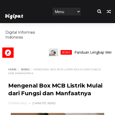
Digipat
HOME
Digital Informasi
Indonesia
FEATURES
Panduan Lengkap Memilih Cinc
BISNIS
HOME
BISNIS
MENGENAL BOX MCB LISTRIK MULAI DARI FUNGSI
DAN MANFAATNYA
Mengenal Box MCB Listrik Mulai
dari Fungsi dan Manfaatnya
3 YEARS AGO
2 MINUTE
READ