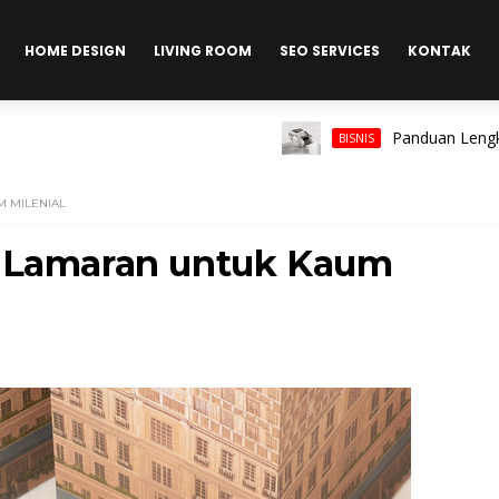
HOME DESIGN
LIVING ROOM
SEO SERVICES
KONTAK
Panduan Lengkap Memil
BISNIS
M MILENIAL
n Lamaran untuk Kaum