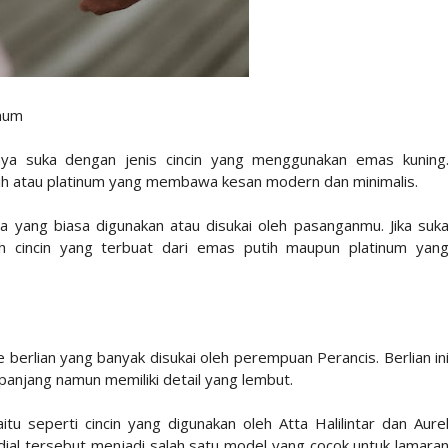
inum
nya suka dengan jenis cincin yang menggunakan emas kuning
ih atau platinum yang membawa kesan modern dan minimalis.
apa yang biasa digunakan atau disukai oleh pasanganmu. Jika suk
ah cincin yang terbuat dari emas putih maupun platinum yan
 berlian yang banyak disukai oleh perempuan Perancis. Berlian in
 panjang namun memiliki detail yang lembut.
tu seperti cincin yang digunakan oleh Atta Halilintar dan Aure
dial tersebut menjadi salah satu model yang cocok untuk lamara