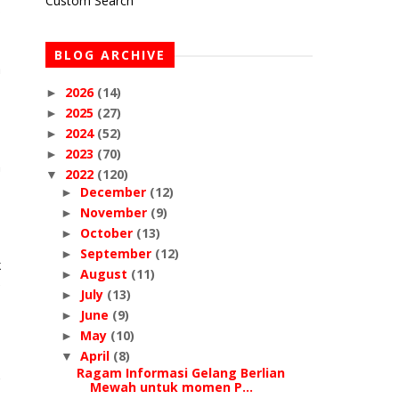
Custom Search
s
BLOG ARCHIVE
a
2026
(14)
►
2025
(27)
►
2024
(52)
►
2023
(70)
►
n
2022
(120)
▼
December
(12)
►
November
(9)
►
October
(13)
►
September
(12)
►
k
August
(11)
►
e
July
(13)
►
June
(9)
►
May
(10)
►
April
(8)
▼
Ragam Informasi Gelang Berlian
Mewah untuk momen P...