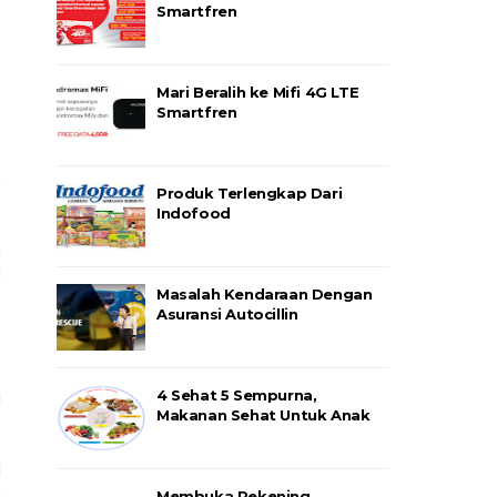
Smartfren
Mari Beralih ke Mifi 4G LTE
Smartfren
.
Produk Terlengkap Dari
Indofood
a
g
Masalah Kendaraan Dengan
Asuransi Autocillin
i
4 Sehat 5 Sempurna,
Makanan Sehat Untuk Anak
l
n
Membuka Rekening