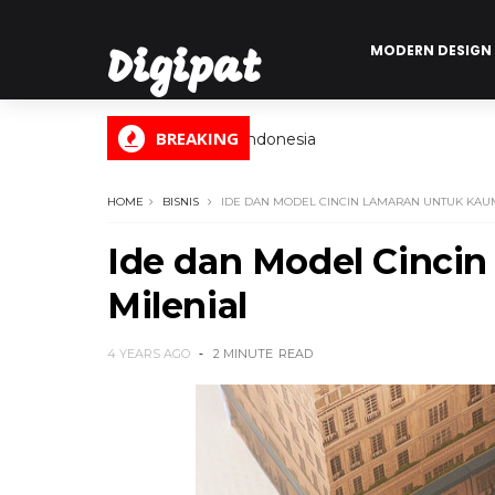
MODERN DESIGN
Digipat
BREAKING
Digital Informasi Indonesia
HOME
BISNIS
IDE DAN MODEL CINCIN LAMARAN UNTUK KAU
Ide dan Model Cinci
Milenial
4 YEARS AGO
2 MINUTE
READ