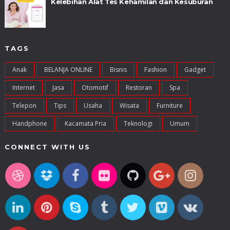
Kelebihan Alat Tes Kehamilan dan Kesuburan
TAGS
Anak
BELANJA ONLINE
Bisnis
Fashion
Gadget
Internet
Jasa
Otomotif
Restoran
Spa
Telepon
Tips
Usaha
Wisata
Furniture
Handphone
Kacamata Pria
Teknologi
Umum
CONNECT WITH US