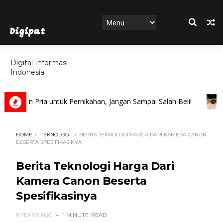
Digipat
HOME
Digital Informasi
Indonesia
FEATURES
ncin Pria untuk Pernikahan, Jangan Sampai Salah Beli!
BI
HOME
TEKNOLOGI
BERITA TEKNOLOGI HARGA DARI KAMERA CANON
BESERTA SPESIFIKASINYA
Berita Teknologi Harga Dari
Kamera Canon Beserta
Spesifikasinya
9 YEARS AGO
1 MINUTE
READ