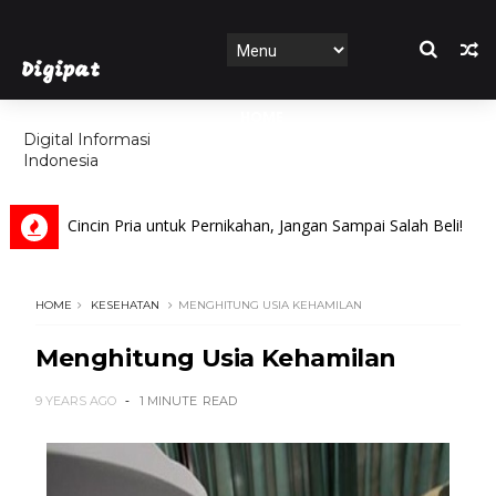
Digipat
HOME
Digital Informasi
Indonesia
FEATURES
ih Cincin Pria untuk Pernikahan, Jangan Sampai Salah Beli!
HOME
KESEHATAN
MENGHITUNG USIA KEHAMILAN
Menghitung Usia Kehamilan
9 YEARS AGO
1 MINUTE
READ