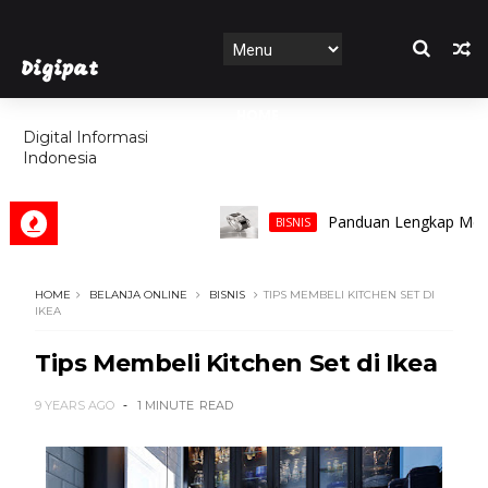
Digipat
HOME
Digital Informasi
Indonesia
FEATURES
Panduan Lengkap Memilih Ci
BISNIS
HOME
BELANJA ONLINE
BISNIS
TIPS MEMBELI KITCHEN SET DI
IKEA
Tips Membeli Kitchen Set di Ikea
9 YEARS AGO
1 MINUTE
READ