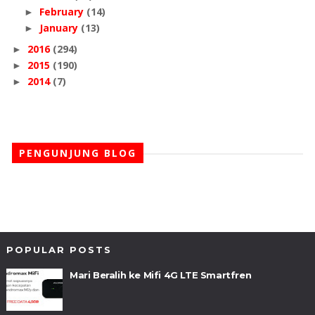
February
(14)
►
January
(13)
►
2016
(294)
►
2015
(190)
►
2014
(7)
►
PENGUNJUNG BLOG
POPULAR POSTS
Mari Beralih ke Mifi 4G LTE Smartfren