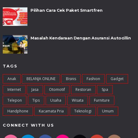
Pilihan Cara Cek Paket Smartfren
Masalah Kendaraan Dengan Asuransi Autocillin
TAGS
Anak
BELANJA ONLINE
Bisnis
Fashion
Gadget
Internet
Jasa
Otomotif
Restoran
Spa
Telepon
Tips
Usaha
Wisata
Furniture
Handphone
Kacamata Pria
Teknologi
Umum
CONNECT WITH US