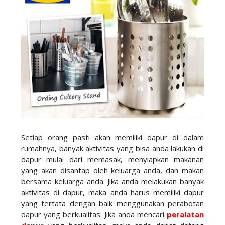
Setiap orang pasti akan memiliki dapur di dalam
rumahnya, banyak aktivitas yang bisa anda lakukan di
dapur mulai dari memasak, menyiapkan makanan
yang akan disantap oleh keluarga anda, dan makan
bersama keluarga anda. Jika anda melakukan banyak
aktivitas di dapur, maka anda harus memiliki dapur
yang tertata dengan baik menggunakan perabotan
dapur yang berkualitas. Jika anda mencari
peralatan