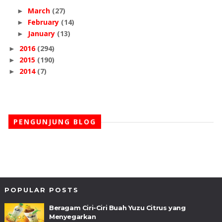
March
(27)
►
February
(14)
►
January
(13)
►
2016
(294)
►
2015
(190)
►
2014
(7)
►
PENGUNJUNG BLOG
POPULAR POSTS
Beragam Ciri-Ciri Buah Yuzu Citrus yang
Menyegarkan