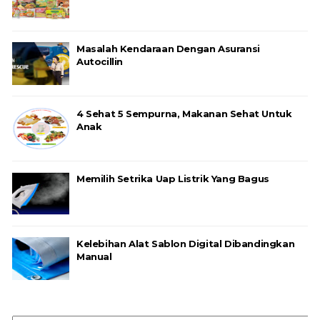
Masalah Kendaraan Dengan Asuransi
Autocillin
4 Sehat 5 Sempurna, Makanan Sehat Untuk
Anak
Memilih Setrika Uap Listrik Yang Bagus
Kelebihan Alat Sablon Digital Dibandingkan
Manual