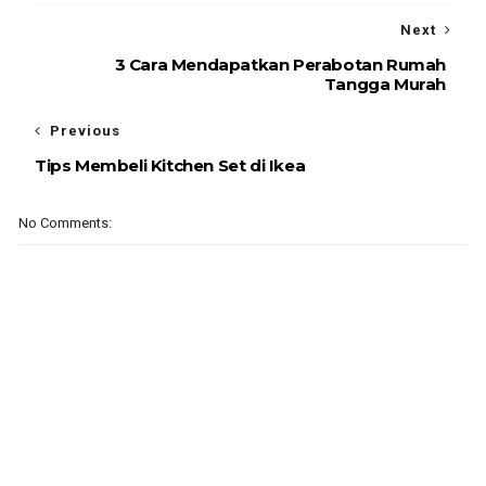
Next
3 Cara Mendapatkan Perabotan Rumah
Tangga Murah
Previous
Tips Membeli Kitchen Set di Ikea
No Comments: