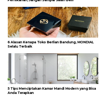
Pernikahan, Jangan Sampai Salah Beli!
6 Alasan Kenapa Toko Berlian Bandung, MONDIAL
Selalu Terbaik
5 Tips Menciptakan Kamar Mandi Modern yang Bisa
Anda Terapkan