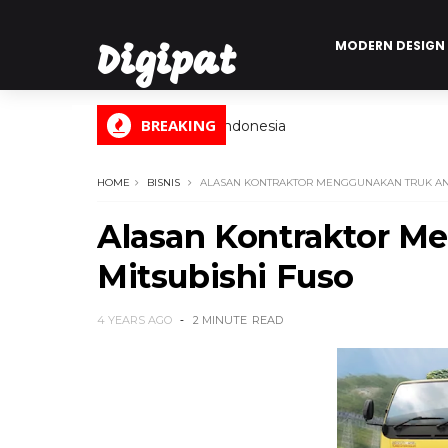
MODERN DESIGN
Digipat
BREAKING
Digital Informasi Indonesia
HOME
BISNIS
ALASAN KONTRAKTOR MENGGUNAKAN TRUK AND
Alasan Kontraktor M
Mitsubishi Fuso
4 YEARS AGO
2 MINUTE
READ