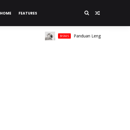
HOME
FEATURES
Panduan Lengkap Memilih Cincin Pria
BISNIS