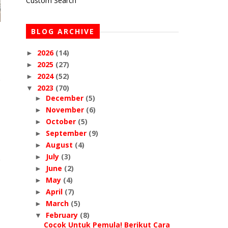
Custom Search
BLOG ARCHIVE
2026
(14)
►
2025
(27)
►
2024
(52)
►
2023
(70)
▼
December
(5)
►
November
(6)
►
October
(5)
►
September
(9)
►
August
(4)
►
July
(3)
►
June
(2)
►
May
(4)
►
April
(7)
►
March
(5)
►
February
(8)
▼
Cocok Untuk Pemula! Berikut Cara