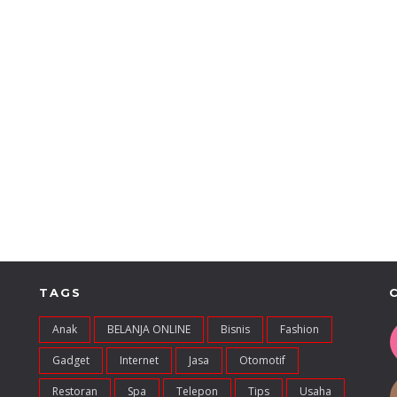
TAGS
Anak
BELANJA ONLINE
Bisnis
Fashion
Gadget
Internet
Jasa
Otomotif
Restoran
Spa
Telepon
Tips
Usaha