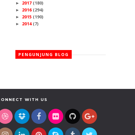
2017
(180)
►
2016
(294)
►
2015
(190)
►
2014
(7)
►
PENGUNJUNG BLOG
CONNECT WITH US