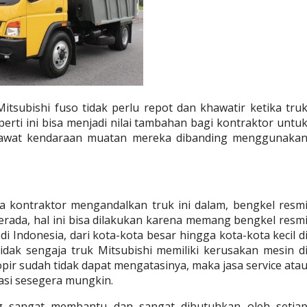
tsubishi fuso tidak perlu repot dan khawatir ketika truk
rti ini bisa menjadi nilai tambahan bagi kontraktor untuk
rawat kendaraan muatan mereka dibanding menggunakan
a kontraktor mengandalkan truk ini dalam, bengkel resmi
rada, hal ini bisa dilakukan karena memang bengkel resmi
i Indonesia, dari kota-kota besar hingga kota-kota kecil di
tidak sengaja truk Mitsubishi memiliki kerusakan mesin di
pir sudah tidak dapat mengatasinya, maka jasa service atau
kasi sesegera mungkin.
g sangat membantu dan sangat dibutuhkan oleh setiap