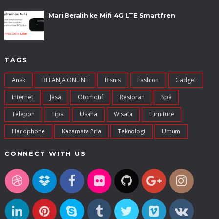
Mari Beralih ke Mifi 4G LTE Smartfren
TAGS
Anak
BELANJA ONLINE
Bisnis
Fashion
Gadget
Internet
Jasa
Otomotif
Restoran
Spa
Telepon
Tips
Usaha
Wisata
Furniture
Handphone
Kacamata Pria
Teknologi
Umum
CONNECT WITH US