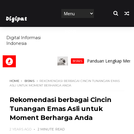
Digipat
HOME
Digital Informasi
Indonesia
FEATURES
Panduan Lengkap Memilih Cinc
BISNIS
HOME
BISNIS
REKOMENDASI BERBAGAI CINCIN TUNANGAN EMAS
ASLI UNTUK MOMENT BERHARGA ANDA
Rekomendasi berbagai Cincin
Tunangan Emas Asli untuk
Moment Berharga Anda
2 YEARS AGO
2 MINUTE
READ