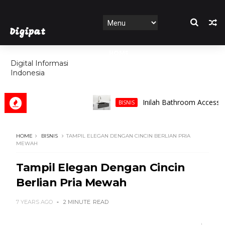
Digipat
HOME
Digital Informasi
Indonesia
FEATURES
Inilah Bathroom Accessories y
BISNIS
HOME
BISNIS
TAMPIL ELEGAN DENGAN CINCIN BERLIAN PRIA
MEWAH
Tampil Elegan Dengan Cincin
Berlian Pria Mewah
7 YEARS AGO
2 MINUTE
READ