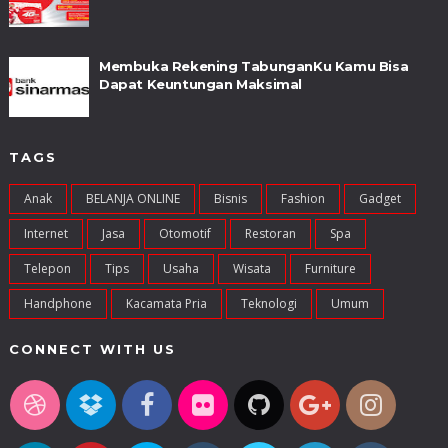
Membuka Rekening TabunganKu Kamu Bisa
Dapat Keuntungan Maksimal
TAGS
Anak
BELANJA ONLINE
Bisnis
Fashion
Gadget
Internet
Jasa
Otomotif
Restoran
Spa
Telepon
Tips
Usaha
Wisata
Furniture
Handphone
Kacamata Pria
Teknologi
Umum
CONNECT WITH US