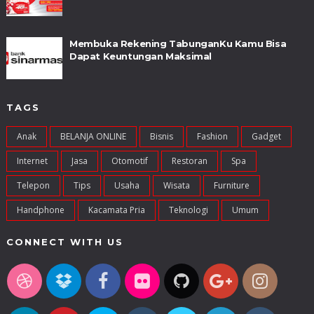
Membuka Rekening TabunganKu Kamu Bisa
Dapat Keuntungan Maksimal
TAGS
Anak
BELANJA ONLINE
Bisnis
Fashion
Gadget
Internet
Jasa
Otomotif
Restoran
Spa
Telepon
Tips
Usaha
Wisata
Furniture
Handphone
Kacamata Pria
Teknologi
Umum
CONNECT WITH US