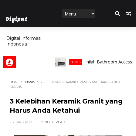
Digipat
HOME
Digital Informasi
Indonesia
FEATURES
Inilah Bathroom Accessories y
BISNIS
HOME
BISNIS
3 KELEBIHAN KERAMIK GRANIT YANG HARUS ANDA
KETAHUI
3 Kelebihan Keramik Granit yang
Harus Anda Ketahui
7 YEARS AGO
1 MINUTE
READ