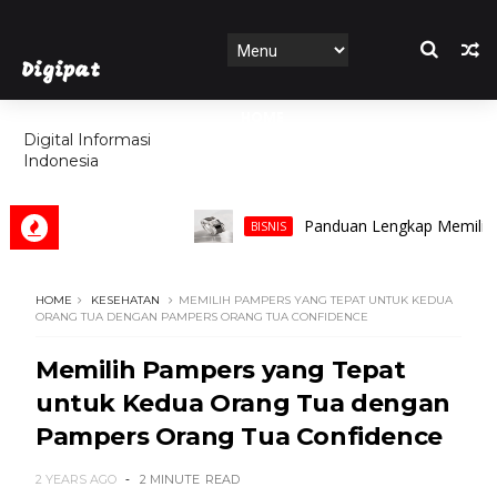
Digipat
HOME
Digital Informasi
Indonesia
FEATURES
Panduan Lengkap Memilih Cincin
BISNIS
HOME
KESEHATAN
MEMILIH PAMPERS YANG TEPAT UNTUK KEDUA
ORANG TUA DENGAN PAMPERS ORANG TUA CONFIDENCE
Memilih Pampers yang Tepat
untuk Kedua Orang Tua dengan
Pampers Orang Tua Confidence
2 YEARS AGO
2 MINUTE
READ