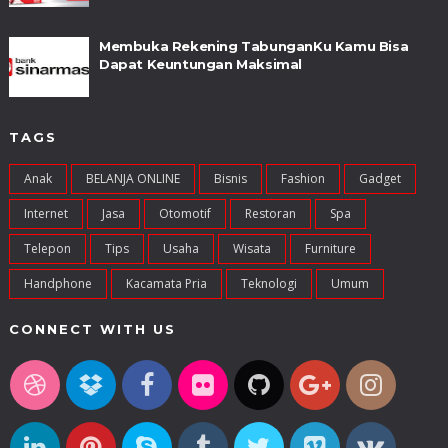
Membuka Rekening TabunganKu Kamu Bisa
Dapat Keuntungan Maksimal
TAGS
Anak
BELANJA ONLINE
Bisnis
Fashion
Gadget
Internet
Jasa
Otomotif
Restoran
Spa
Telepon
Tips
Usaha
Wisata
Furniture
Handphone
Kacamata Pria
Teknologi
Umum
CONNECT WITH US