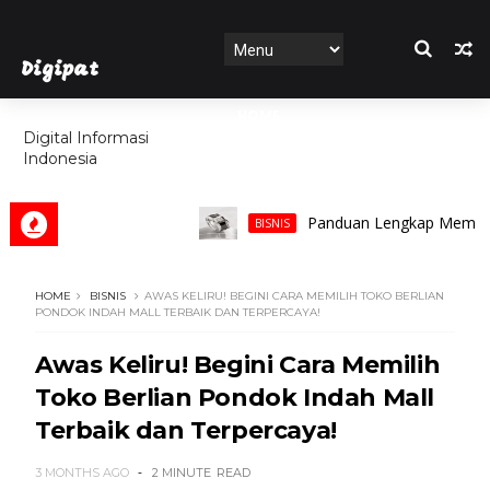
Digipat
HOME
Digital Informasi
Indonesia
FEATURES
Panduan Lengkap Memilih Cincin
BISNIS
HOME
BISNIS
AWAS KELIRU! BEGINI CARA MEMILIH TOKO BERLIAN
PONDOK INDAH MALL TERBAIK DAN TERPERCAYA!
Awas Keliru! Begini Cara Memilih
Toko Berlian Pondok Indah Mall
Terbaik dan Terpercaya!
3 MONTHS AGO
2 MINUTE
READ