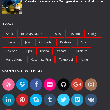
Masalah Kendaraan Dengan Asuransi Autocillin
TAGS
Anak
BELANJA ONLINE
Bisnis
Fashion
Gadget
Internet
Jasa
Otomotif
Restoran
Spa
Telepon
Tips
Usaha
Wisata
Furniture
Handphone
Kacamata Pria
Teknologi
Umum
CONNECT WITH US