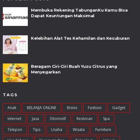
Membuka Rekening TabunganKu Kamu Bisa
Dapat Keuntungan Maksimal
Kelebihan Alat Tes Kehamilan dan Kesuburan
Beragam Ciri-Ciri Buah Yuzu Citrus yang
Menyegarkan
TAGS
Anak
BELANJA ONLINE
Bisnis
Fashion
Gadget
Internet
Jasa
Otomotif
Restoran
Spa
Telepon
Tips
Usaha
Wisata
Furniture