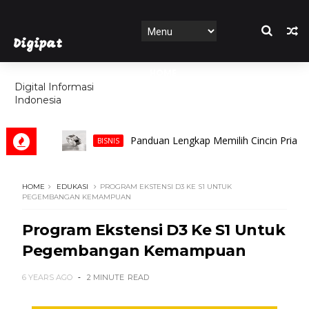
Digipat
HOME
Digital Informasi
Indonesia
FEATURES
Panduan Lengkap Memilih Cincin Pria untuk P
BISNIS
HOME
EDUKASI
PROGRAM EKSTENSI D3 KE S1 UNTUK
PEGEMBANGAN KEMAMPUAN
Program Ekstensi D3 Ke S1 Untuk
Pegembangan Kemampuan
6 YEARS AGO
2 MINUTE
READ