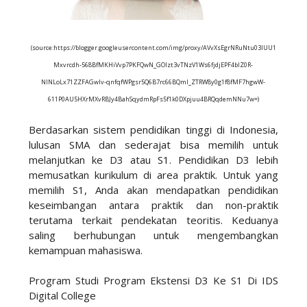
(source:https://blogger.googleusercontent.com/img/proxy/AVvXsEgrNRuNtu03lUU1
Mxvrcdh-568BfMKHiVvp7PKFQwN_GOlzt3vTNzV1Ws6fjdjEPF4bIZ0R-
NINLoLx71ZZFAGwIv-qnfqfWPgsr5Q6B7rc66BQmI_ZTRW8y0g1f8fMF7hgwW-
611P0AU5HXrMXvRBJy4BahSqydmRpFs5f1k0DXpjuu4BRQqdemNNu7w=)
Berdasarkan sistem pendidikan tinggi di Indonesia,
lulusan SMA dan sederajat bisa memilih untuk
melanjutkan ke D3 atau S1. Pendidikan D3 lebih
memusatkan kurikulum di area praktik. Untuk yang
memilih S1, Anda akan mendapatkan pendidikan
keseimbangan antara praktik dan non-praktik
terutama terkait pendekatan teoritis. Keduanya
saling berhubungan untuk mengembangkan
kemampuan mahasiswa.
Program Studi Program Ekstensi D3 Ke S1 Di IDS
Digital College